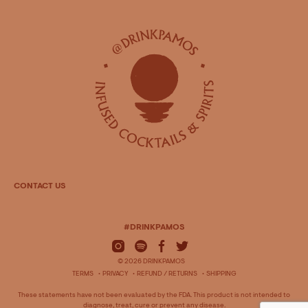
CONTACT US
#DRINKPAMOS
© 2026 DRINKPAMOS
TERMS
PRIVACY
REFUND / RETURNS
SHIPPING
These statements have not been evaluated by the FDA. This product is not intended to
diagnose, treat, cure or prevent any disease.